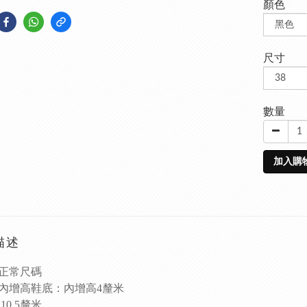
顏色
尺寸
數量
加入購
描述
正常尺碼
內增高鞋底：內增高4
釐米
0.5
釐米