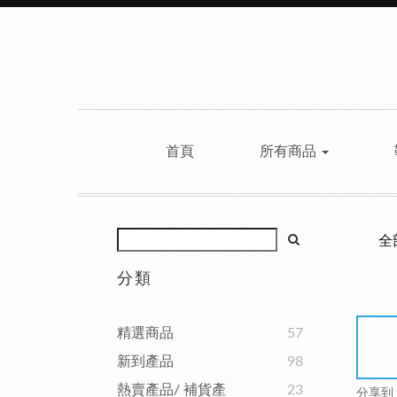
首頁
所有商品
全
分類
精選商品
57
新到產品
98
熱賣產品/ 補貨產
23
分享到