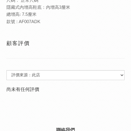
尺碼：
正常尺碼
隱藏式內增高鞋底：內增高
3
釐米
總增高
:
7.5
釐
米
款號 :
AF007ADK
顧客評價
尚未有任何評價
聯絡我們