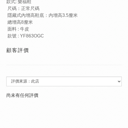
款式
:
樂福鞋
尺碼：正常尺碼
隱藏式內增高鞋底：內增高
3.5
釐米
總增高
8
釐米
面料
:
牛皮
款號
: YF863OGC
顧客評價
尚未有任何評價