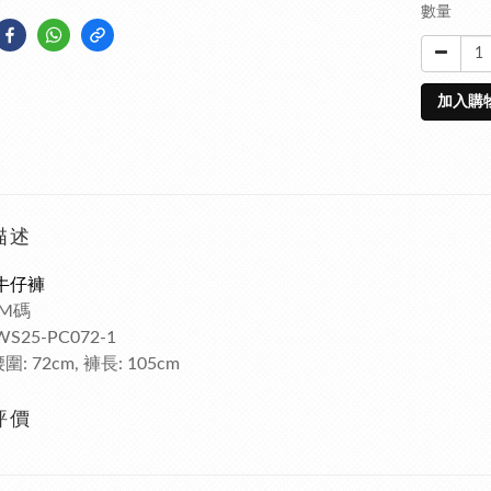
數量
加入購
描述
牛仔褲
碼
 M
WS25-PC072-1
腰圍
褲長
: 72cm,
: 105cm
評價