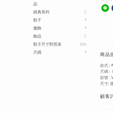
品
經典系列
5
鞋子
服飾
飾品
1
鞋子尺寸對照表
106
尺碼
商品
款式
:
尺碼
:
款號
:
尺寸
:
顧客