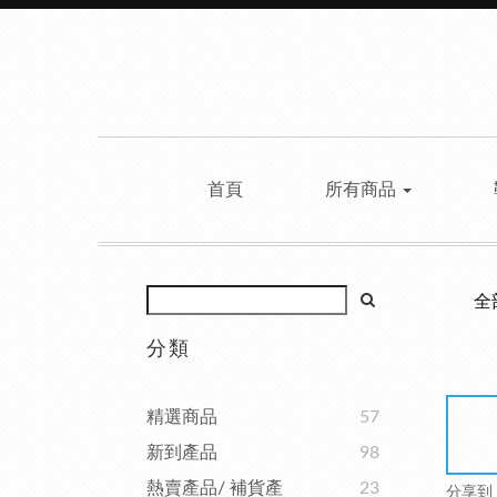
首頁
所有商品
全
分類
精選商品
57
新到產品
98
熱賣產品/ 補貨產
23
分享到