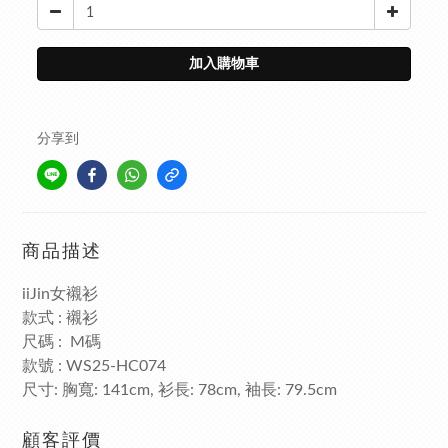
加入購物車
分享到
商品描述
女襯衫
iiJin
款式
襯衫
:
尺碼
碼
: M
款號
: WS25-HC074
尺寸
胸寬
衫長
袖長
:
: 141cm,
: 78cm,
: 79.5cm
顧客評價