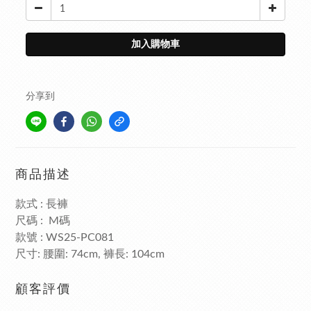
加入購物車
分享到
商品描述
款式
長褲
:
尺碼
碼
: M
款號
: WS25-PC081
尺寸
腰圍
褲長
:
: 74cm,
: 104cm
顧客評價